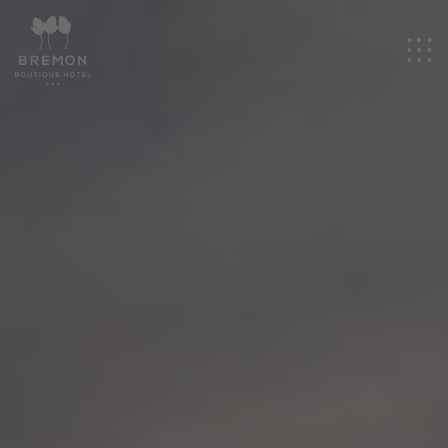
CA
Hotel
Habitacions
Esdeveniments
Experiències
Promocions