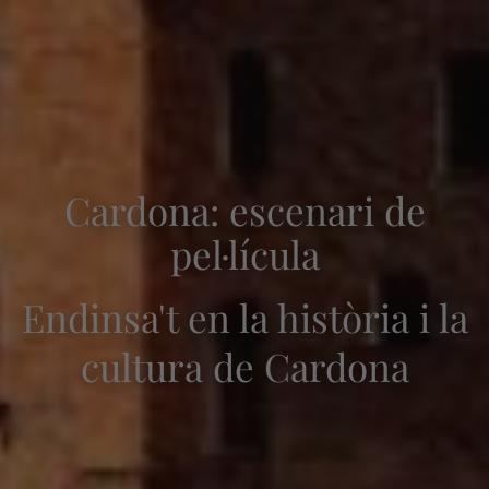
Cardona: escenari de
pel·lícula
Endinsa't en la història i la
Arribada — Sortida
2
cultura de Cardona